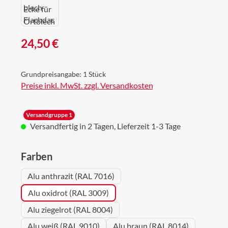
Regulärer Preis:
24,50 €
Grundpreisangabe:
1 Stück
Preise inkl. MwSt. zzgl. Versandkosten
Versandgruppe 1
Versandfertig in 2 Tagen, Lieferzeit 1-3 Tage
auswählen
Farben
Alu anthrazit (RAL 7016)
Alu oxidrot (RAL 3009)
Alu ziegelrot (RAL 8004)
Alu weiß (RAL 9010)
Alu braun (RAL 8014)