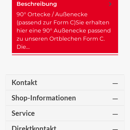
Beschreibung
90° Ortecke / Außenecke
(passend zur Form C)Sie erhalten
hier eine 90° Außenecke passend
zu unseren Ortblechen Form C.
Die…
Mehr
Kontakt
Shop-Informationen
Service
Direktkontakt