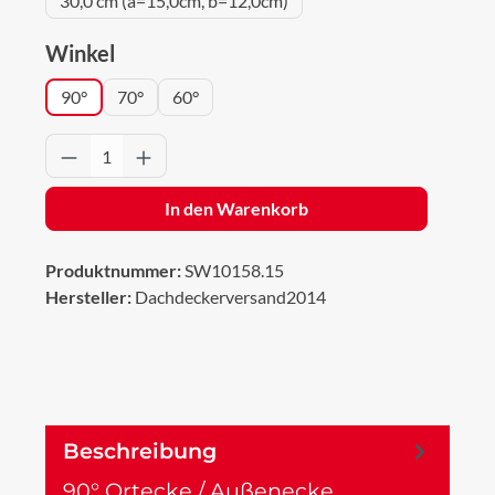
30,0 cm (a=15,0cm, b=12,0cm)
auswählen
Winkel
90°
70°
60°
Produkt Anzahl: Gib den gewünschten Wert 
In den Warenkorb
Produktnummer:
SW10158.15
Hersteller:
Dachdeckerversand2014
Beschreibung
90° Ortecke / Außenecke