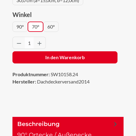
30,0 cm (a=15,0cm, b=12,0cm)
auswählen
Winkel
90°
70°
60°
Produkt Anzahl: Gib den gewünschten Wert 
In den Warenkorb
Produktnummer:
SW10158.24
Hersteller:
Dachdeckerversand2014
Beschreibung
90° Ortecke / Außenecke