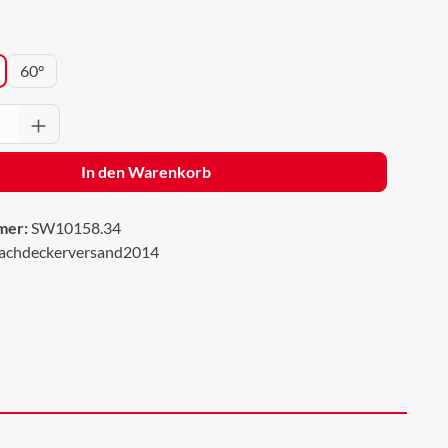
wählen
60°
Anzahl: Gib den gewünschten Wert ein oder 
In den Warenkorb
mer:
SW10158.34
achdeckerversand2014