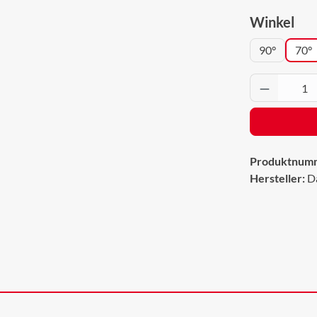
aus
Winkel
90°
70°
Produkt 
Produktnum
Hersteller:
D