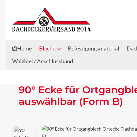
Zum Hauptinhalt springen
Zur Suche springen
Home
Bleche
Befestigungsmaterial
Dach
Walzblei / Anschlussband
90° Ecke für Ortgangb
auswählbar (Form B)
Bildergalerie überspringen