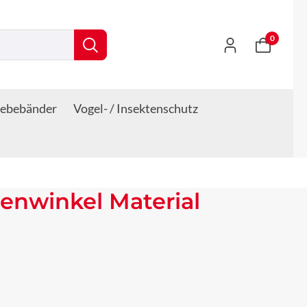
0
lebebänder
Vogel- / Insektenschutz
enwinkel Material
s: