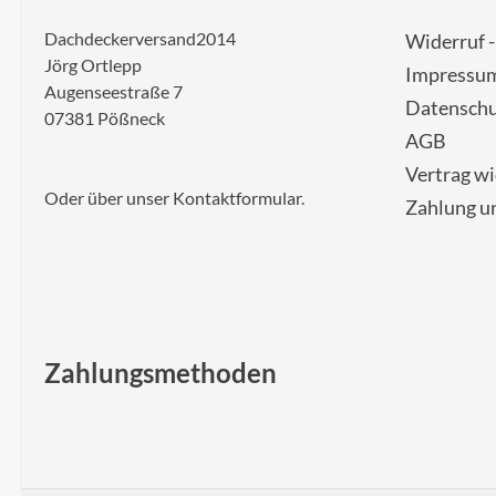
Dachdeckerversand2014
Widerruf 
Jörg Ortlepp
Impressu
Augenseestraße 7
Datenschu
07381 Pößneck
AGB
Vertrag w
Oder über unser
Kontaktformular
.
Zahlung u
Zahlungsmethoden