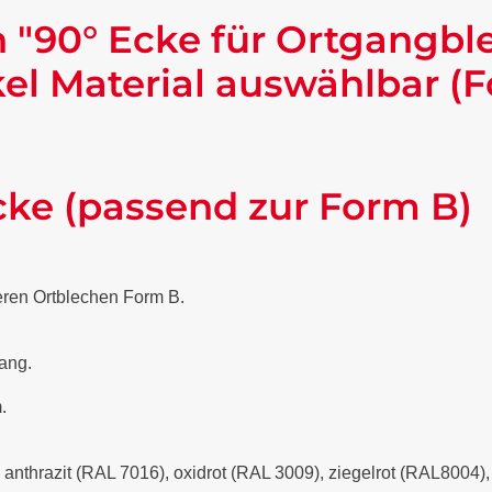
 "90° Ecke für Ortgangbl
l Material auswählbar (F
cke (passend zur Form B)
eren Ortblechen Form B.
lang.
.
- anthrazit (RAL 7016), oxidrot (RAL 3009), ziegelrot (RAL8004