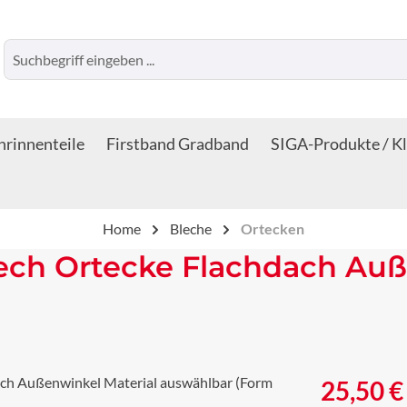
rinnenteile
Firstband Gradband
SIGA-Produkte / K
Home
Bleche
Ortecken
lech Ortecke Flachdach Auß
Regulärer Prei
25,50 €