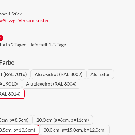
abe:
1 Stück
MwSt. zzgl. Versandkosten
1
g in 2 Tagen, Lieferzeit 1-3 Tage
auswählen
 Farbe
it (RAL 7016)
Alu oxidrot (RAL 3009)
Alu natur
AL 9010)
Alu ziegelrot (RAL 8004)
(RAL 8014)
uswählen
5cm, b=8,5cm)
20,0 cm (a=6cm, b=11cm)
8,5cm, b=13,5cm)
30,0 cm (a=15,0cm, b=12,0cm)