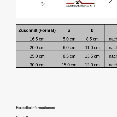
Zuschnitt (Form B)
a
b
16,5 cm
5,0 cm
8,5 cm
nac
20,0 cm
6,0 cm
11,0 cm
nac
25,0 cm
8,5 cm
13,5 cm
nac
30,0 cm
15,0 cm
12,0 cm
nac
Herstellerinformationen: