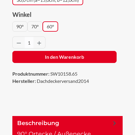
auswählen
Winkel
90°
70°
60°
Produkt Anzahl: Gib den gewünschten Wert 
In den Warenkorb
Produktnummer:
SW10158.65
Hersteller:
Dachdeckerversand2014
Beschreibung
90° Ortecke / Außenecke