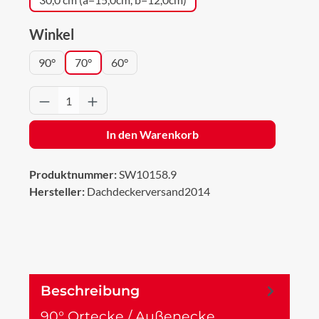
auswählen
Winkel
90°
70°
60°
Produkt Anzahl: Gib den gewünschten Wert 
In den Warenkorb
Produktnummer:
SW10158.9
Hersteller:
Dachdeckerversand2014
Beschreibung
90° Ortecke / Außenecke