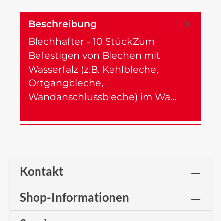
Beschreibung
Blechhafter - 10 StückZum
Befestigen von Blechen mit
Wasserfalz (z.B. Kehlbleche,
Ortgangbleche,
Wandanschlussbleche) im Wa…
Mehr
Kontakt
Shop-Informationen