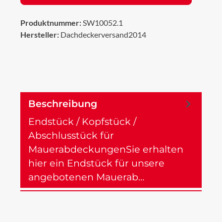
Produktnummer:
SW10052.1
Hersteller:
Dachdeckerversand2014
Beschreibung
Endstück / Kopfstück /
Abschlusstück für
MauerabdeckungenSie erhalten
hier ein Endstück für unsere
angebotenen Mauerab…
Mehr