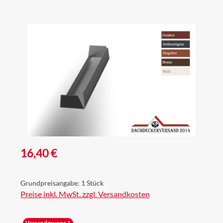
Bildergalerie überspringen
Regulärer Preis:
16,40 €
Grundpreisangabe:
1 Stück
Preise inkl. MwSt. zzgl. Versandkosten
Versandgruppe 1