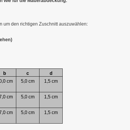
en wie für die Mauerabdeckung.
 um den richtigen Zuschnitt auszuwählen:
tehen)
b
c
d
0,0 cm
5,0 cm
1,5 cm
7,0 cm
5,0 cm
1,5 cm
7,0 cm
5,0 cm
1,5 cm