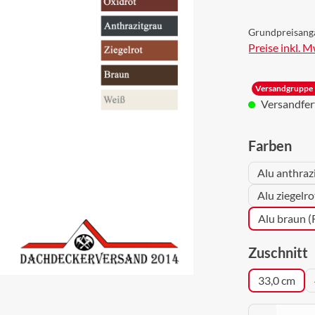
Grundpreisang
Preise inkl. 
Versandgruppe 
Versandferti
aus
Farben
Alu anthraz
Alu ziegelr
Alu braun 
a
Zuschnitt
33,0 cm