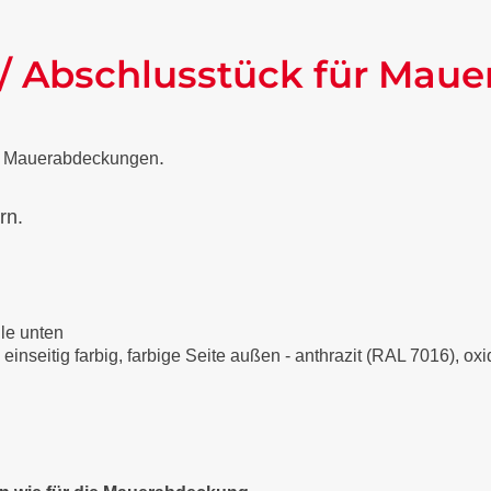
 / Abschlusstück für Ma
.
nen Mauerabdeckungen
rn.
lle unten
 einseitig farbig, farbige Seite außen - anthrazit (RAL 7016), o