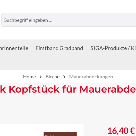
rinnenteile
Firstband Gradband
SIGA-Produkte / K
Home
Bleche
Mauerabdeckungen
k Kopfstück für Mauerabde
Regulärer Prei
16,40 €