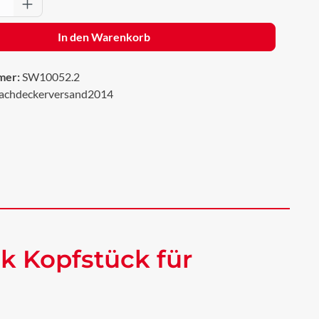
Anzahl: Gib den gewünschten Wert ein oder 
In den Warenkorb
mer:
SW10052.2
achdeckerversand2014
k Kopfstück für