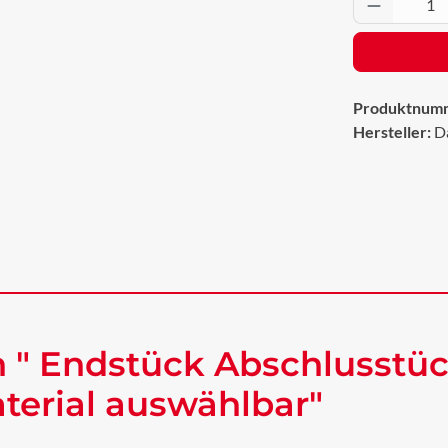
Produkt 
Produktnum
Hersteller:
D
 " Endstück Abschlusstüc
erial auswählbar"