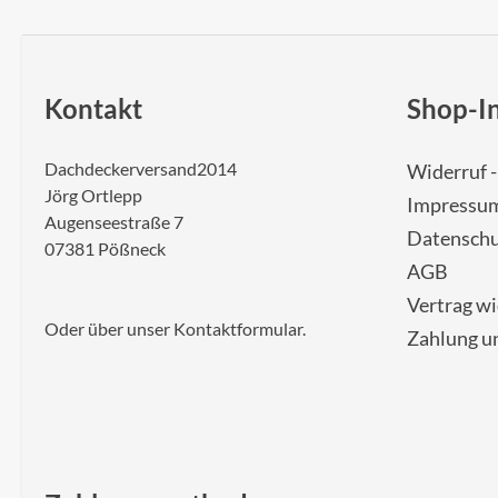
Kontakt
Shop-I
Dachdeckerversand2014
Widerruf 
Jörg Ortlepp
Impressu
Augenseestraße 7
Datenschu
07381 Pößneck
AGB
Vertrag w
Oder über unser
Kontaktformular
.
Zahlung u