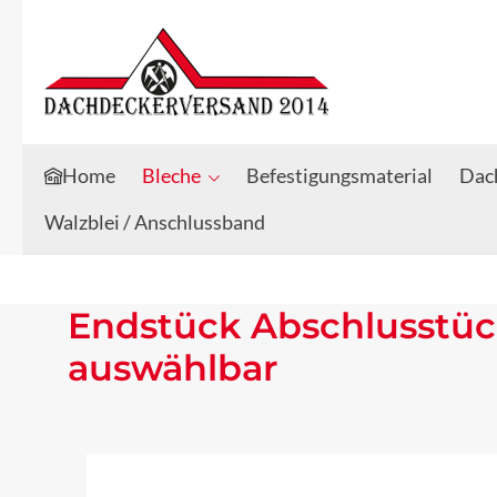
Zum Hauptinhalt springen
Zur Suche springen
Home
Bleche
Befestigungsmaterial
Dach
Walzblei / Anschlussband
Endstück Abschlusstüc
auswählbar
Bildergalerie überspringen