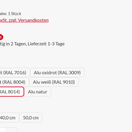
abe:
1 Stück
MwSt. zzgl. Versandkosten
1
g in 2 Tagen, Lieferzeit 1-3 Tage
wählen
it (RAL 7016)
Alu oxidrot (RAL 3009)
ot (RAL 8004)
Alu weiß (RAL 9010)
(RAL 8014)
Alu natur
uswählen
40,0 cm
50,0 cm