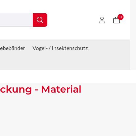
0
lebebänder
Vogel- / Insektenschutz
ckung - Material
s: