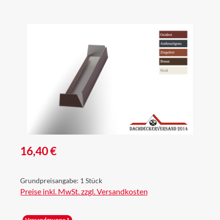
Bildergalerie überspringen
Regulärer Preis:
16,40 €
Grundpreisangabe:
1 Stück
Preise inkl. MwSt. zzgl. Versandkosten
Versandgruppe 1