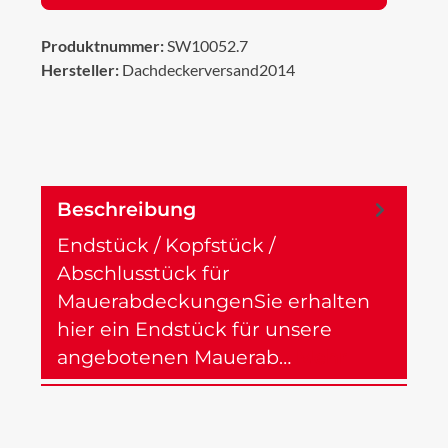
Produktnummer:
SW10052.7
Hersteller:
Dachdeckerversand2014
Beschreibung
Endstück / Kopfstück /
Abschlusstück für
MauerabdeckungenSie erhalten
hier ein Endstück für unsere
angebotenen Mauerab…
Mehr