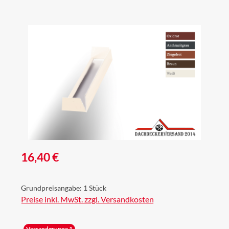
Bildergalerie überspringen
Regulärer Preis:
16,40 €
Grundpreisangabe:
1 Stück
Preise inkl. MwSt. zzgl. Versandkosten
Versandgruppe 1