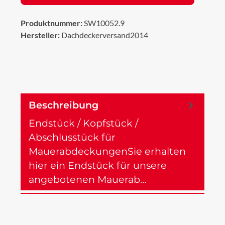
Produktnummer:
SW10052.9
Hersteller:
Dachdeckerversand2014
Beschreibung
Endstück / Kopfstück /
Abschlusstück für
MauerabdeckungenSie erhalten
hier ein Endstück für unsere
angebotenen Mauerab…
Mehr