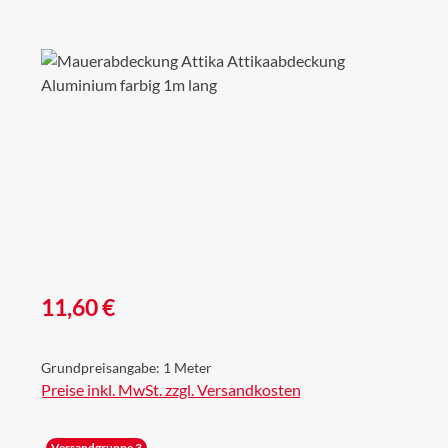
Bildergalerie überspringen
Regulärer Preis:
11,60 €
Grundpreisangabe:
1 Meter
Preise inkl. MwSt. zzgl. Versandkosten
Versandgruppe 3