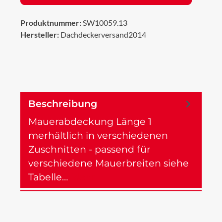
Produktnummer:
SW10059.13
Hersteller:
Dachdeckerversand2014
Beschreibung
Mauerabdeckung Länge 1
merhältlich in verschiedenen
Zuschnitten - passend für
verschiedene Mauerbreiten siehe
Tabelle…
Mehr