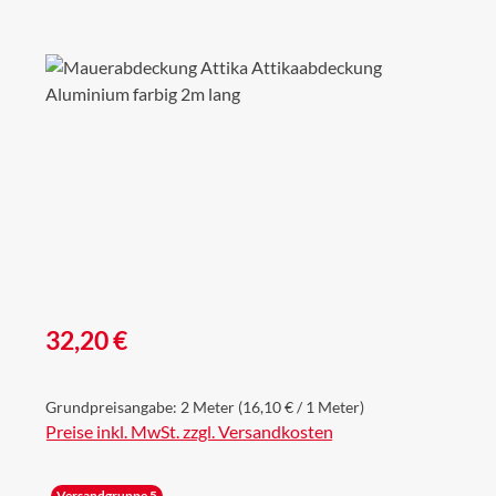
Bildergalerie überspringen
Regulärer Preis:
32,20 €
Grundpreisangabe:
2 Meter
(16,10 € / 1 Meter)
Preise inkl. MwSt. zzgl. Versandkosten
Versandgruppe 5