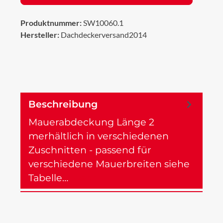
Produktnummer:
SW10060.1
Hersteller:
Dachdeckerversand2014
Beschreibung
Mauerabdeckung Länge 2
merhältlich in verschiedenen
Zuschnitten - passend für
verschiedene Mauerbreiten siehe
Tabelle…
Mehr