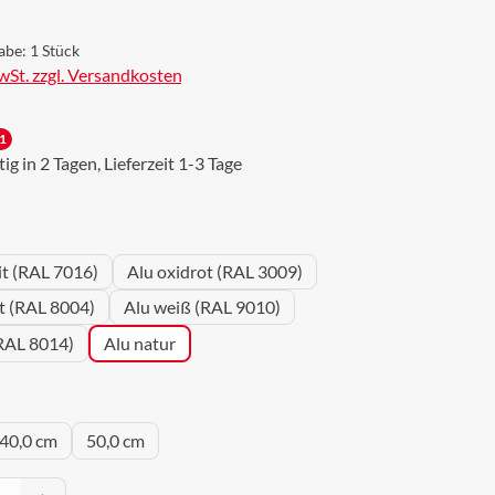
abe:
1 Stück
MwSt. zzgl. Versandkosten
1
g in 2 Tagen, Lieferzeit 1-3 Tage
wählen
it (RAL 7016)
Alu oxidrot (RAL 3009)
ot (RAL 8004)
Alu weiß (RAL 9010)
RAL 8014)
Alu natur
uswählen
40,0 cm
50,0 cm