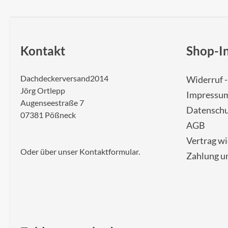
Kontakt
Shop-I
Dachdeckerversand2014
Widerruf 
Jörg Ortlepp
Impressu
Augenseestraße 7
Datenschu
07381 Pößneck
AGB
Vertrag w
Oder über unser
Kontaktformular
.
Zahlung u