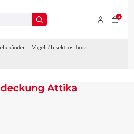
0
lebebänder
Vogel- / Insektenschutz
deckung Attika
s: