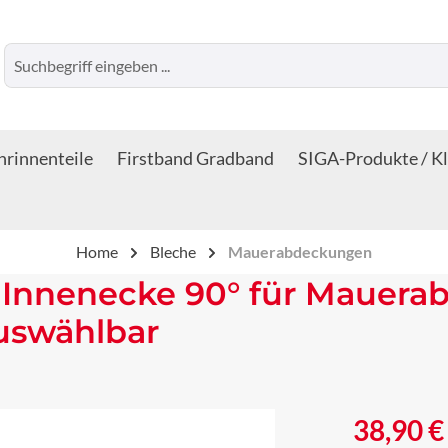
rinnenteile
Firstband Gradband
SIGA-Produkte / K
Home
Bleche
Mauerabdeckungen
Innenecke 90° für Mauerab
auswählbar
Regulärer Prei
38,90 €