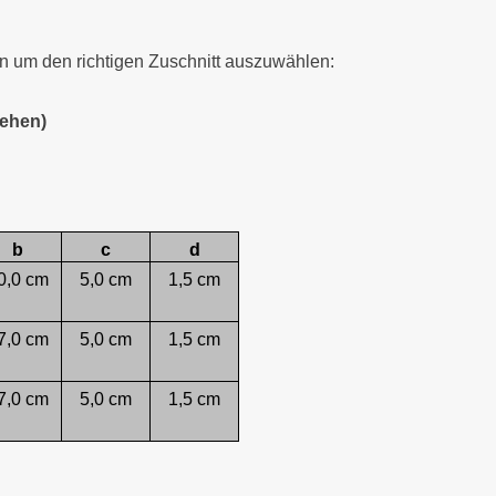
 um den richtigen Zuschnitt auszuwählen:
tehen)
b
c
d
0,0 cm
5,0 cm
1,5 cm
7,0 cm
5,0 cm
1,5 cm
7,0 cm
5,0 cm
1,5 cm