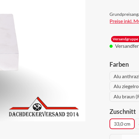
Grundpreisang
Preise inkl. 
Versandgruppe 
Versandferti
aus
Farben
Alu anthraz
Alu ziegelr
Alu braun (
a
Zuschnitt
33,0 cm