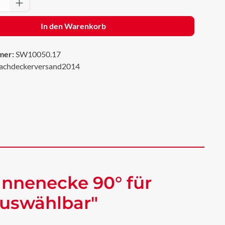
Anzahl: Gib den gewünschten Wert ein oder 
In den Warenkorb
mer:
SW10050.17
achdeckerversand2014
nnenecke 90° für
auswählbar"