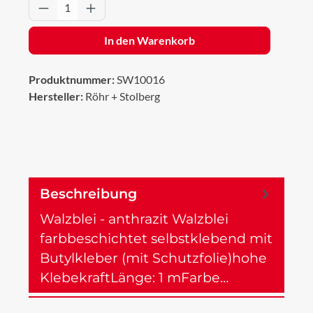
Produkt Anzahl: Gib den gewünschten Wert 
In den Warenkorb
Produktnummer:
SW10016
Hersteller:
Röhr + Stolberg
Beschreibung
Walzblei - anthrazit Walzblei
farbbeschichtet selbstklebend mit
Butylkleber (mit Schutzfolie)hohe
KlebekraftLänge: 1 mFarbe…
Mehr