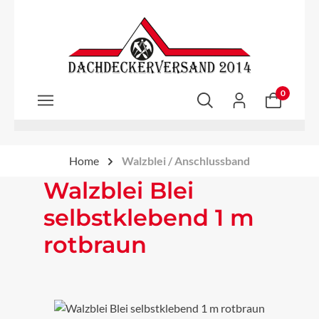
Zum Hauptinhalt springen
0
Home
Walzblei / Anschlussband
Walzblei Blei
selbstklebend 1 m
rotbraun
Bildergalerie überspringen