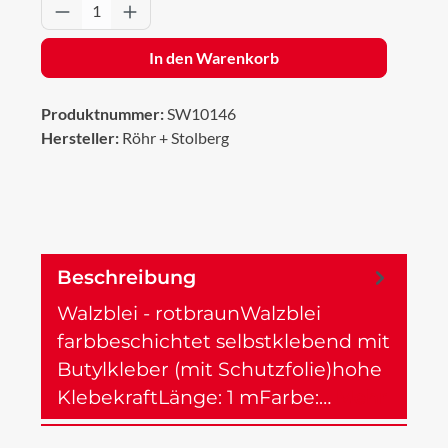
Produkt Anzahl: Gib den gewünschten Wert 
In den Warenkorb
Produktnummer:
SW10146
Hersteller:
Röhr + Stolberg
Beschreibung
Walzblei - rotbraunWalzblei
farbbeschichtet selbstklebend mit
Butylkleber (mit Schutzfolie)hohe
KlebekraftLänge: 1 mFarbe:…
Mehr