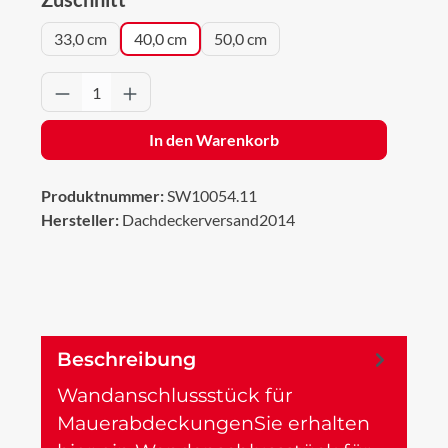
33,0 cm
40,0 cm
50,0 cm
Produkt Anzahl: Gib den gewünschten Wert 
In den Warenkorb
Produktnummer:
SW10054.11
Hersteller:
Dachdeckerversand2014
Beschreibung
Wandanschlussstück für
MauerabdeckungenSie erhalten