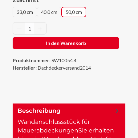
33,0 cm
40,0 cm
50,0 cm
Produkt Anzahl: Gib den gewünschten Wert 
In den Warenkorb
Produktnummer:
SW10054.4
Hersteller:
Dachdeckerversand2014
Beschreibung
Wandanschlussstück für
MauerabdeckungenSie erhalten